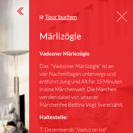
Tour buchen
Märlizögle
Vadozner Märlezögle
Das "Vadozner Märlizögle" ist an
vier Nachmittagen unterwegs und
entführt Jung und Alt für 15 Minuten
in eine Märchenwelt. Die Märchen
werden dabei von unserer
Märchenfee Bettina Vogt live erzählt.
Haltestelle:
7. Dezemberab "Vaduz on Ice"