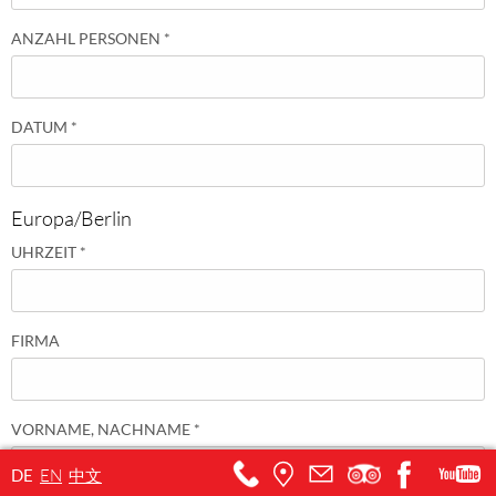
ANZAHL PERSONEN
*
DATUM
*
Europa/Berlin
UHRZEIT
*
FIRMA
VORNAME, NACHNAME
*
DE
EN
中文